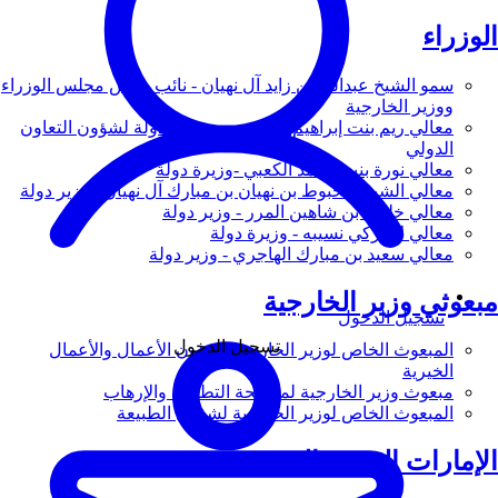
الوزراء
سمو الشيخ عبدالله بن زايد آل نهيان - نائب رئيس مجلس الوزراء
ووزير الخارجية
معالي ريم بنت إبراهيم الهاشمي - وزيرة دولة لشؤون التعاون
الدولي
معالي نورة بنت محمد الكعبي -وزيرة دولة
معالي الشيخ شخبوط بن نهيان بن مبارك آل نهيان - وزير دولة
معالي خليفة بن شاهين المرر - وزير دولة
معالي لانا زكي نسيبه - وزيرة دولة
معالي سعيد بن مبارك الهاجري - وزير دولة
مبعوثي وزير الخارجية
تسجيل الدخول
تسجيل الدخول
المبعوث الخاص لوزير الخارجية لشؤون الأعمال والأعمال
الخيرية
مبعوث وزير الخارجية لمكافحة التطرف والإرهاب
المبعوث الخاص لوزير الخارجية لشؤون الطبيعة
الإمارات العربية المتحدة