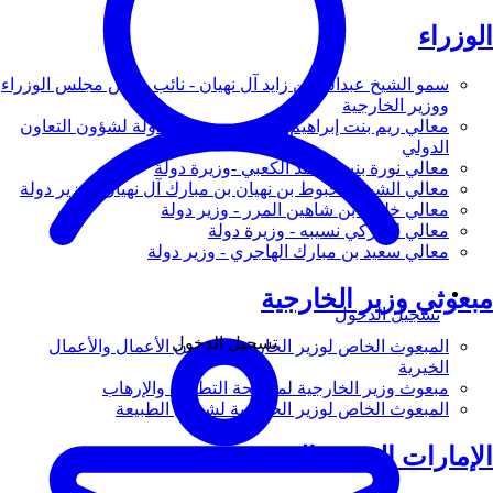
الوزراء
سمو الشيخ عبدالله بن زايد آل نهيان - نائب رئيس مجلس الوزراء
ووزير الخارجية
معالي ريم بنت إبراهيم الهاشمي - وزيرة دولة لشؤون التعاون
الدولي
معالي نورة بنت محمد الكعبي -وزيرة دولة
معالي الشيخ شخبوط بن نهيان بن مبارك آل نهيان - وزير دولة
معالي خليفة بن شاهين المرر - وزير دولة
معالي لانا زكي نسيبه - وزيرة دولة
معالي سعيد بن مبارك الهاجري - وزير دولة
مبعوثي وزير الخارجية
تسجيل الدخول
تسجيل الدخول
المبعوث الخاص لوزير الخارجية لشؤون الأعمال والأعمال
الخيرية
مبعوث وزير الخارجية لمكافحة التطرف والإرهاب
المبعوث الخاص لوزير الخارجية لشؤون الطبيعة
الإمارات العربية المتحدة