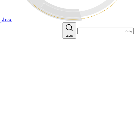
شعار ا
بحث