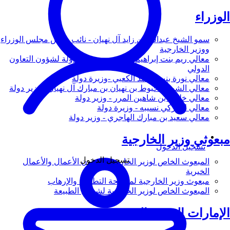
الوزراء
سمو الشيخ عبدالله بن زايد آل نهيان - نائب رئيس مجلس الوزراء
ووزير الخارجية
معالي ريم بنت إبراهيم الهاشمي - وزيرة دولة لشؤون التعاون
الدولي
معالي نورة بنت محمد الكعبي -وزيرة دولة
معالي الشيخ شخبوط بن نهيان بن مبارك آل نهيان - وزير دولة
معالي خليفة بن شاهين المرر - وزير دولة
معالي لانا زكي نسيبه - وزيرة دولة
معالي سعيد بن مبارك الهاجري - وزير دولة
مبعوثي وزير الخارجية
تسجيل الدخول
تسجيل الدخول
المبعوث الخاص لوزير الخارجية لشؤون الأعمال والأعمال
الخيرية
مبعوث وزير الخارجية لمكافحة التطرف والإرهاب
المبعوث الخاص لوزير الخارجية لشؤون الطبيعة
الإمارات العربية المتحدة