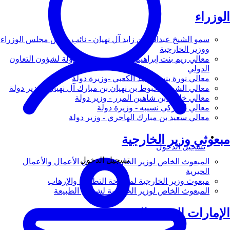
الوزراء
سمو الشيخ عبدالله بن زايد آل نهيان - نائب رئيس مجلس الوزراء
ووزير الخارجية
معالي ريم بنت إبراهيم الهاشمي - وزيرة دولة لشؤون التعاون
الدولي
معالي نورة بنت محمد الكعبي -وزيرة دولة
معالي الشيخ شخبوط بن نهيان بن مبارك آل نهيان - وزير دولة
معالي خليفة بن شاهين المرر - وزير دولة
معالي لانا زكي نسيبه - وزيرة دولة
معالي سعيد بن مبارك الهاجري - وزير دولة
مبعوثي وزير الخارجية
تسجيل الدخول
تسجيل الدخول
المبعوث الخاص لوزير الخارجية لشؤون الأعمال والأعمال
الخيرية
مبعوث وزير الخارجية لمكافحة التطرف والإرهاب
المبعوث الخاص لوزير الخارجية لشؤون الطبيعة
الإمارات العربية المتحدة