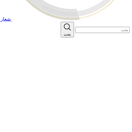
شعار ا
بحث