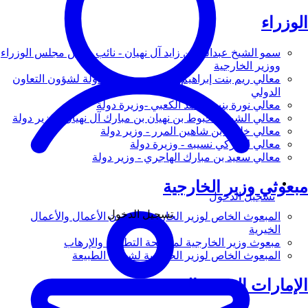
الوزراء
سمو الشيخ عبدالله بن زايد آل نهيان - نائب رئيس مجلس الوزراء
ووزير الخارجية
معالي ريم بنت إبراهيم الهاشمي - وزيرة دولة لشؤون التعاون
الدولي
معالي نورة بنت محمد الكعبي -وزيرة دولة
معالي الشيخ شخبوط بن نهيان بن مبارك آل نهيان - وزير دولة
معالي خليفة بن شاهين المرر - وزير دولة
معالي لانا زكي نسيبه - وزيرة دولة
معالي سعيد بن مبارك الهاجري - وزير دولة
مبعوثي وزير الخارجية
تسجيل الدخول
تسجيل الدخول
المبعوث الخاص لوزير الخارجية لشؤون الأعمال والأعمال
الخيرية
مبعوث وزير الخارجية لمكافحة التطرف والإرهاب
المبعوث الخاص لوزير الخارجية لشؤون الطبيعة
الإمارات العربية المتحدة