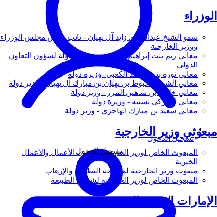
الوزراء
سمو الشيخ عبدالله بن زايد آل نهيان - نائب رئيس مجلس الوزراء
ووزير الخارجية
معالي ريم بنت إبراهيم الهاشمي - وزيرة دولة لشؤون التعاون
الدولي
معالي نورة بنت محمد الكعبي -وزيرة دولة
معالي الشيخ شخبوط بن نهيان بن مبارك آل نهيان - وزير دولة
معالي خليفة بن شاهين المرر - وزير دولة
معالي لانا زكي نسيبه - وزيرة دولة
معالي سعيد بن مبارك الهاجري - وزير دولة
مبعوثي وزير الخارجية
تسجيل الدخول
تسجيل الدخول
المبعوث الخاص لوزير الخارجية لشؤون الأعمال والأعمال
الخيرية
مبعوث وزير الخارجية لمكافحة التطرف والإرهاب
المبعوث الخاص لوزير الخارجية لشؤون الطبيعة
الإمارات العربية المتحدة