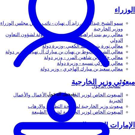
الوزراء
سمو الشيخ عبدالله بن زايد آل نهيان - نائب رئيس مجلس الوزراء
ووزير الخارجية
معالي ريم بنت إبراهيم الهاشمي - وزيرة دولة لشؤون التعاون
الدولي
معالي نورة بنت محمد الكعبي -وزيرة دولة
معالي الشيخ شخبوط بن نهيان بن مبارك آل نهيان - وزير دولة
معالي خليفة بن شاهين المرر - وزير دولة
معالي لانا زكي نسيبه - وزيرة دولة
معالي سعيد بن مبارك الهاجري - وزير دولة
مبعوثي وزير الخارجية
تسجيل الدخول
تسجيل الدخول
المبعوث الخاص لوزير الخارجية لشؤون الأعمال والأعمال
الخيرية
مبعوث وزير الخارجية لمكافحة التطرف والإرهاب
المبعوث الخاص لوزير الخارجية لشؤون الطبيعة
الإمارات العربية المتحدة