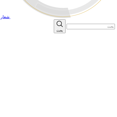
شعار ا
بحث