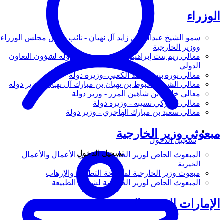
الوزراء
سمو الشيخ عبدالله بن زايد آل نهيان - نائب رئيس مجلس الوزراء
ووزير الخارجية
معالي ريم بنت إبراهيم الهاشمي - وزيرة دولة لشؤون التعاون
الدولي
معالي نورة بنت محمد الكعبي -وزيرة دولة
معالي الشيخ شخبوط بن نهيان بن مبارك آل نهيان - وزير دولة
معالي خليفة بن شاهين المرر - وزير دولة
معالي لانا زكي نسيبه - وزيرة دولة
معالي سعيد بن مبارك الهاجري - وزير دولة
مبعوثي وزير الخارجية
تسجيل الدخول
تسجيل الدخول
المبعوث الخاص لوزير الخارجية لشؤون الأعمال والأعمال
الخيرية
مبعوث وزير الخارجية لمكافحة التطرف والإرهاب
المبعوث الخاص لوزير الخارجية لشؤون الطبيعة
الإمارات العربية المتحدة