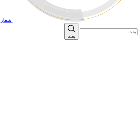
شعار ا
بحث