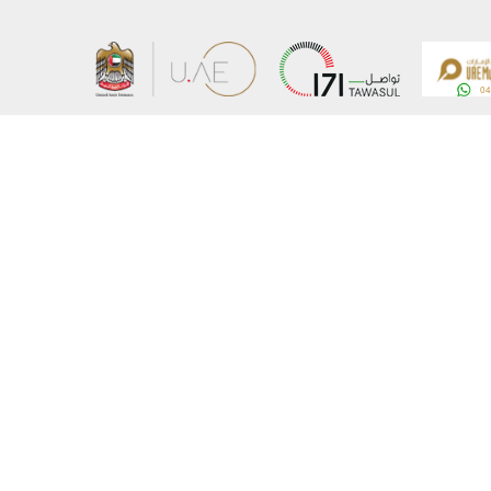
کا نقشہ
وزارت کے بارے میں
اشاعات
ای میل تبدیل کریں
برداری
ای میل تبدیل کریں
 پالیسی
آسامیاں
یل کریں
وزارت سے جڑیں
© کاپی رائٹس