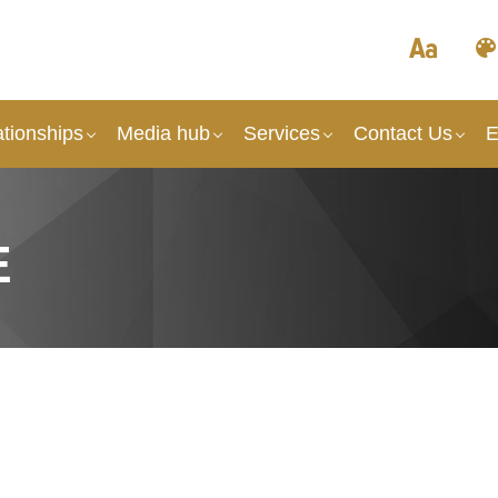
tionships
Media hub
Services
Contact Us
E
E