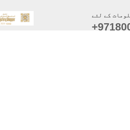
ومات کے لئے
+97180
موبائل ایپس
سائٹ 
حقوق 
دست
رازداری کی
ای میل تبد
بہترین دیکھا گیا
براؤزر سپورٹ