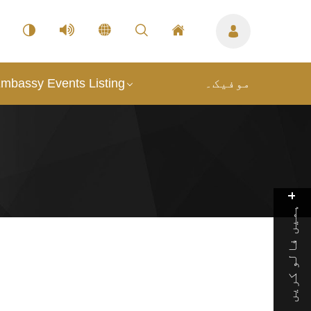
mbassy Events Listing
موفیک۔
ہمیں فالو کریں