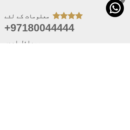
معلومات کے لئے
+97180044444
موبائل ایپس