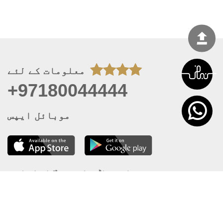
معلومات کے لئے
+97180044444
موبائل ایپس