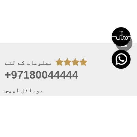
معلومات کے لئے
+97180044444
موبائل ایپس