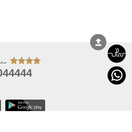
معل
044444