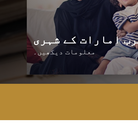
رب امارات کے شہری
معلومات دیکھیں۔