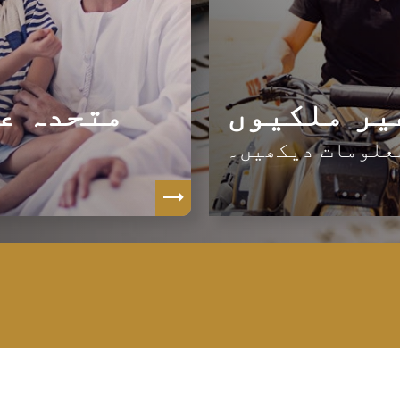
یر ملکیوں
متحدہ ع
علومات دیکھیں۔