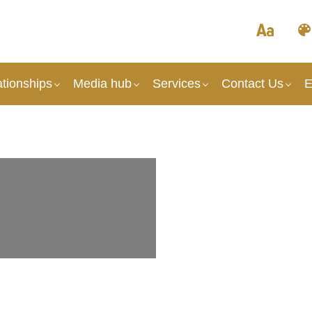
tionships
Media hub
Services
Contact Us
E