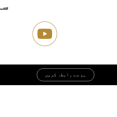
سو
ہم سے رابطہ کریں