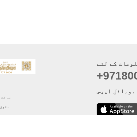
ومات کے لئے
+97180
موبائل ایپس
سائٹ 
حقوق 
دست
رازداری کی
ای میل تبد