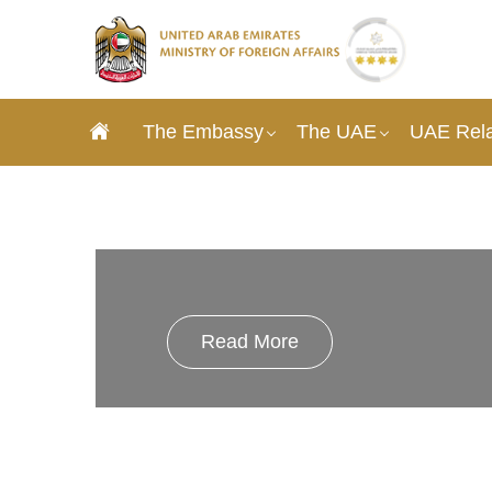
The Embassy
The UAE
UAE Rela
Read More