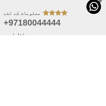
معلومات کے لئے
+97180044444
موبائل ایپس