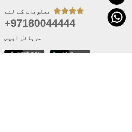
معلومات کے لئے
+97180044444
موبائل ایپس