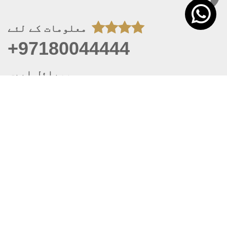
معلومات کے لئے
+97180044444
موبائل ایپس