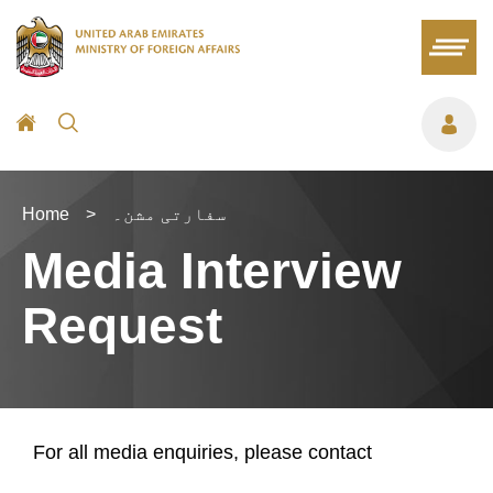
سفارتی مشن۔
>
Home
Media Interview
Request
For all media enquiries, please contact