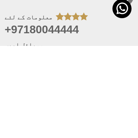
معلومات کے لئے
+97180044444
موبائل ایپس