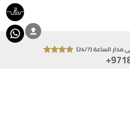
دار الساعة (24/7)
+971
تكون دقة الشاشة 1920x1080
 انترنت اكسبلورر 10.0+ ،فاير فوكس ، كروم