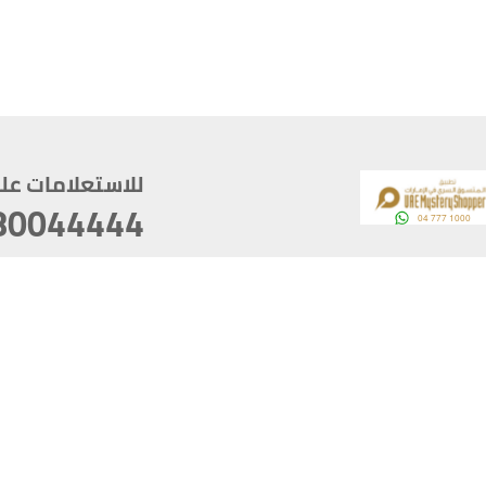
للاستعلامات على م
80044444
وقع
سخ
ؤولية
أغسطس 06, 2026 23:37:54
آخر تحديث
خصوصية
أفضل تصفح للموقع يتوجب أن 
كام
يدعم الموقع أحدث إصدار من متصفحات
ذية الرقمية