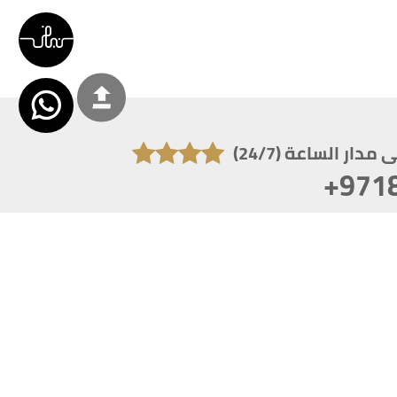
دار الساعة (24/7)
+971
تكون دقة الشاشة 1920x1080
 انترنت اكسبلورر 10.0+ ،فاير فوكس ، كروم