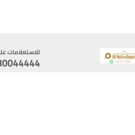
للاستعلامات على م
80044444
وقع
سخ
ؤولية
أغسطس 08, 2026 20:08:55
آخر تحديث
خصوصية
أفضل تصفح للموقع يتوجب أن 
كام
يدعم الموقع أحدث إصدار من متصفحات
ذية الرقمية