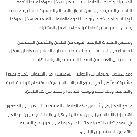
المشترك. وأصبحت العلاقات بين البلدين تشكل نموذجاً فريداً للأخوة
الراسخة، المبنية على حُسن الجوار والمصالح المشتركة، فما يجمع دولة
الإمارات والمملكة من أواصر الأخوة والعلاقات المتميزة يشكل نموذجاً
يحتذى به عبر مسيرة حافلة بالعطاء والعمل المشترك.
وتعكس العلاقات التاريخية القوية بين البلدين والشعبين الشقيقين
الانسجام في المواقف المختلفة. حيث تتشارك الدولتان وتتعاونان بشكل
مستمر في العديد من القضايا الإقليمية والدولية الهامة.
وقد شهدت العلاقات بين الدولتين الشقيقتين في السنوات الأخيرة، تطوراً
هائلاً وتقدماً كبيراً في جميع المجالات السياسية والاقتصادية والاجتماعية
والثقافية، وذلك بدعم وتوجيه القيادة الرشيدة في كلا البلدين.
ويرجع الفضل في تأسيس هذه العلاقات المتينة بين البلدين إلى المغفور
لهما بإذن الله الشيخ زايد بن سلطان آل نهيان، والملك فيصل بن عبدالعزيز
آل سعود، "طيب الله ثراهما"، اللذين حرصا على تعزيز نهج التنسيق
والتعاون المستمر بين البلدين.