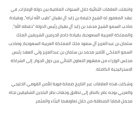
وانتقلت العلاقات الثنائية خلال السنوات الماضية بين دولة الإمارات، في
عهد المغفور له الشيخ خليفة بن زايد آل نهيان "طيب الله ثراه"، وبقيادة
صاحب السمو الشيخ محمد بن زايد آل نهيان رئيس الدولة "حفظه الله"،
والمملكة العربية السعودية، بقيادة خادم الحرمين الشريفين الملك
سلمان بن عبدالعزيز آل سعود ملك المملكة العربية السعودية، وصاحب
السمو الملكي الأمير محمد بن سلمان بن عبدالعزيز ولي العهد رئيس
مجلس الوزراء من مفهوم التعاون الثنائي بين دول الجوار، إلى الشراكة
الاستراتيجية الكاملة.
وشكلت هذه العلاقات عبر التاريخ ضمانة قوية للأمن القومي الخليجي
والعربي بوجه عام، بالنظر إلى تطابق وجهات نظر البلدين الشقيقين تجاه
مجمل قضايا المنطقة من خلال تعاونهما البنّاء والمثمر.