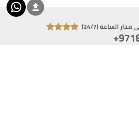
دار الساعة (24/7)
+971
تكون دقة الشاشة 1920x1080
 انترنت اكسبلورر 10.0+ ،فاير فوكس ، كروم