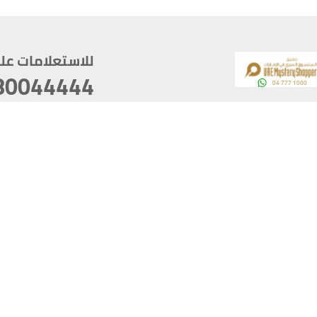
للاستعلامات على م
80044444
وقع
سخ
ؤولية
أغسطس 05, 2026 22:08:25
آخر تحديث
خصوصية
أفضل تصفح للموقع يتوجب أن 
كام
يدعم الموقع أحدث إصدار من متصفحات
ذية الرقمية