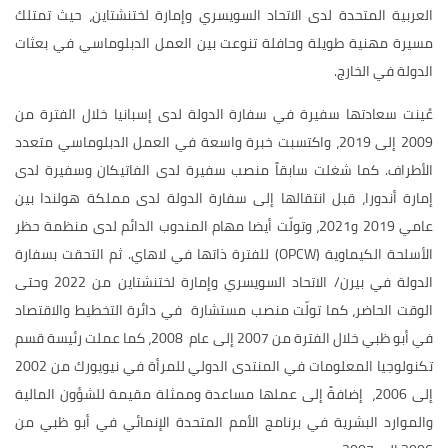
العربية المتحدة لدى الاتحاد السويسري وإمارة لختنشتاين، حيث تمتلك
مسيرة مهنية طويلة وحافلة تنوعت بين العمل الدبلوماسي في بعثات
الدولة في الخارج.
عُينت سعادتها سفيرة في سفارة الدولة لدى إسبانيا خلال الفترة من
2009 إلى 2019، واكتسبت خبرة واسعة في العمل الدبلوماسي متعدد
الأطراف. كما شغلت سابقاً منصب سفيرة لدى الفاتيكان وسفيرة لدى
إمارة أندورا، قبل انتقالها إلى سفارة الدولة لدى مملكة هولندا بين
عامي 2019 و2021، وتولّت أيضا مهام المندوب الدائم لدى منظمة حظر
الأسلحة الكيماوية (OPCW) للفترة ذاتها في لاهاي. ثم التحقت بسفارة
الدولة في بيرن/ الاتحاد السويسري وإمارة لختنشتاين من 2022 وحتى
الوقت الحاضر، كما تولّت منصب مستشارة في دائرة التخطيط والاقتصاد
في أبو ظبي خلال الفترة من 2007 إلى عام 2008، كما عملت رئيسة قسم
تكنولوجيا المعلومات في المنتدى الدولي للمرأة في نيويورك من 2002
إلى 2006، إضافةً إلى عملها مساعدة وممثلة مقيمة للشؤون المالية
والموارد البشرية في برنامج الأمم المتحدة الإنمائي في أبو ظبي من