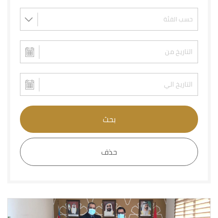
بحث
حذف