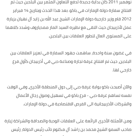
نوفمبر 2011 كان بداية جديدة لدفع التعاون المثمر بين البلدين حيث تم
افتتاح سفارة دولة الإمارات في باكو. بعد هذا الحدث وبتاريخ 14 فبراير
2012 قام وزير خارجية دولة الإمارات الشيخ عبد الله بن زايد آل نهيان بزيارة
عمل لأذربيجان حيث التقى مع نظيره السيد المار ممدياروف وشدد كلاهما
على المستوى العال لتطور العلاقات بين البلدين.
في غضون سنة واحدة، ساهمت جهود السفارة في تعزيز العلاقات بين
البلدين، حيث تم افتتاح غرفة تجارة وصناعة دبي في أذربيجان كأول فرع
خارجي لها.
والآن أصبحت باكو بوابة غرفة دبي إلى دول المنطقة الأخرى، وفي الوقت
نفسه تساهم غرفة دبي - فرع باكو في تسهيل وصول رجال الأعمال
والشركات الأذربيجانية الى الفرص الاقتصادية في دولة الإمارات.
ومن الأمثلة الأخرى الرائعة على العلاقات الودية والصداقة والشراكة زيارة
صاحب السمو الشيخ محمد بن راشد آل مكتوم نائب رئيس الدولة، رئيس