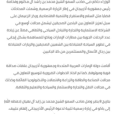
الوزراء حاكم دبي صاحب السمو الشيخ محمد بن راشد آل مكتوم وفخامة
رئيس جمهورية أذربيجان في إطار الزيارة الرسمية، وشملت المحادثات
قضايا مثل السلام والاستقرار والتنمية الاقتصادية، وركز الزعيمان على
سبل تعزيز التعاون بين البلدين الصديقين ليشمل مجالات أوسع في
الشراكة الاستثمارية والتجارة والتبادل السياحي والثقافي فضلاً عن زيادة
عدد الرحلات الجوية بين مطارات الإمارات وباكو للمساهمة بشكل إيجابي
في تطوير السياحة المتبادلة بين الشعبين الصديقين والزيارات المتبادلة
بين رجال الأعمال والمستثمرين من كلا الجانبين.
أقامت دولة الإمارات العربية المتحدة وجمهورية أذربيجان علاقات صداقة
قوية وموثوقة، كما تم اتخاذ الخطوات الضرورية لتوسيع التعاون في
مجالات الصناعة والطاقة والزراعة والاتصالات والتكنولوجيا الفائقة وكذلك
في مجالات النقل والتجارة والاستثمار والسياحة والتعليم والثقافة.
بتاريخ 8 يناير وصل صاحب السمو الشيخ محمد بن زايد آل نهيان (حفظه الله)
إلى باكو في زيارة رسمية تلبية لدعوة الرئيس الأذربيجاني إلهام علييف.