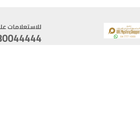
للاستعلامات على م
80044444
وقع
سخ
ؤولية
أغسطس 06, 2026 23:37:54
آخر تحديث
خصوصية
أفضل تصفح للموقع يتوجب أن 
كام
يدعم الموقع أحدث إصدار من متصفحات
ذية الرقمية