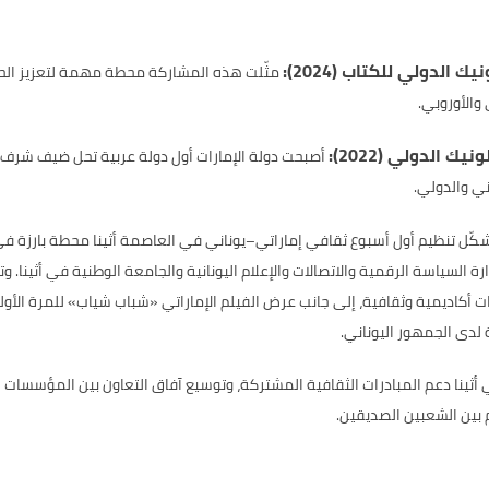
دولي للكتاب (2024):
مثّلت هذه المشاركة محطة مهمة لتعزيز الحضو
والأوروبي.
لدولي (2022):
أصبحت دولة الإمارات أول دولة عربية تحل ضيف شرف 
ني والدولي.
ّل تنظيم أول أسبوع ثقافي إماراتي–يوناني في العاصمة أثينا محطة بارزة في 
ارة السياسة الرقمية والاتصالات والإعلام اليونانية والجامعة الوطنية في أثينا. 
 وندوات أكاديمية وثقافية، إلى جانب عرض الفيلم الإماراتي «شباب شياب» للمرة الأو
 لدى الجمهور اليوناني.
 أثينا دعم المبادرات الثقافية المشتركة، وتوسيع آفاق التعاون بين المؤسسات ا
م بين الشعبين الصديقين.