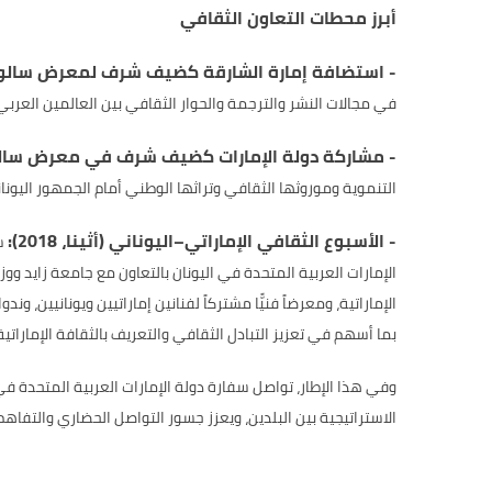
أبرز محطات التعاون الثقافي
- استضافة إمارة الشارقة كضيف شرف لمعرض سالونيك ال
في مجالات النشر والترجمة والحوار الثقافي بين العالمين العربي 
- مشاركة دولة الإمارات كضيف شرف في معرض سالونيك ا
التنموية وموروثها الثقافي وتراثها الوطني أمام الجمهور اليونا
- الأسبوع الثقافي الإماراتي–اليوناني (أثينا، 2018):
شك
الإمارات العربية المتحدة في اليونان بالتعاون مع جامعة زايد ووز
الإماراتية، ومعرضاً فنيًّا مشتركاً لفنانين إماراتيين ويونانيين،
بما أسهم في تعزيز التبادل الثقافي والتعريف بالثقافة الإماراتية
وفي هذا الإطار، تواصل سفارة دولة الإمارات العربية المتحدة في
الاستراتيجية بين البلدين، ويعزز جسور التواصل الحضاري والتفاه