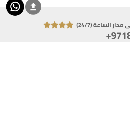
دار الساعة (24/7)
+971
تكون دقة الشاشة 1920x1080
 انترنت اكسبلورر 10.0+ ،فاير فوكس ، كروم