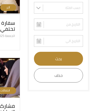
آخر
سفارة ا
تحتفي 
الجمعة 11/7/2025
بحث
حذف
احتفالات
مشاركة