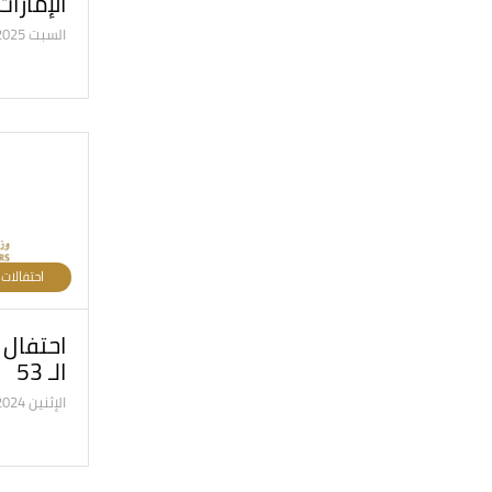
الإمارا
السبت 22/2/2025
احتفالات
احتفال ا
الـ 53
الإثنين 02/12/2024