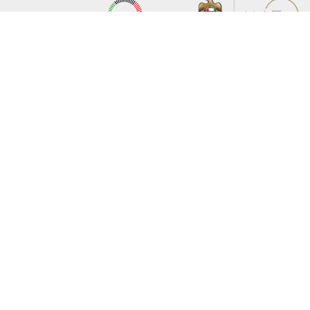
عن الوزارة
خريطة الموقع
الهيكل التنظيمي
حقوق النسخ
وعد حكومة دولة الإمارات لخدمات المستقبل
إخلاء المسؤولية
برنامج وزارة الخارجية للبعثات الدراسية
سياسة الخصوصية
وظائف
شروط وأحكام
بيان النفاذية الرقمية
تواصل مع الوزارة