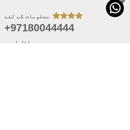
معلومات کے لئے
+97180044444
موبائل ایپس