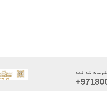
ومات کے لئے
+97180
موبائل ایپس
سائٹ 
حقوق 