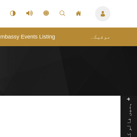
mbassy Events Listing
موفیک۔
ہمیں فالو کریں