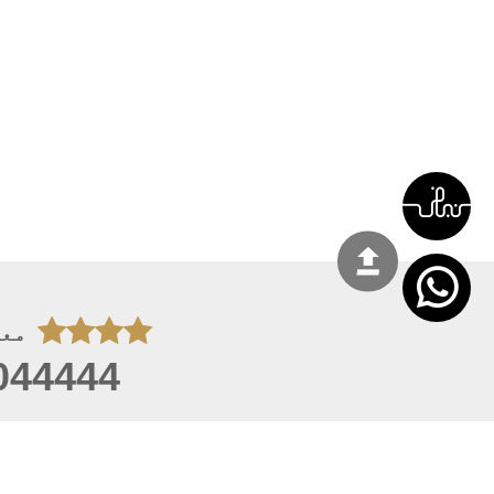
معل
044444