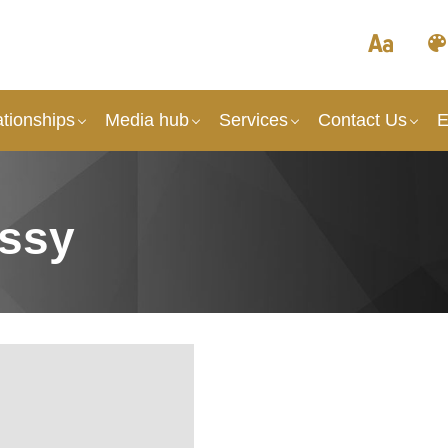
tionships
Media hub
Services
Contact Us
E
ssy