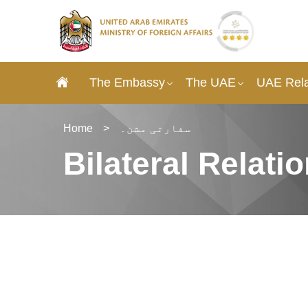
The Embassy
The UAE
UAE Rela
سفارتی مشن۔
>
Home
Bilateral Relati