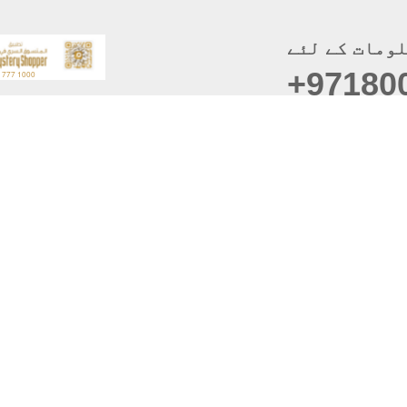
ومات کے لئے
+97180
موبائل ایپس
سائٹ 
حقوق 
دست
رازداری کی
ای میل تبد
بہترین دیکھا گیا
براؤزر سپورٹ