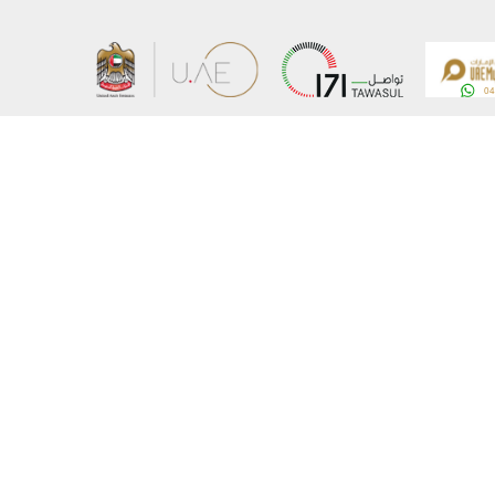
کا نقشہ
وزارت کے بارے میں
اشاعات
ای میل تبدیل کریں
برداری
ای میل تبدیل کریں
 پالیسی
آسامیاں
یل کریں
وزارت سے جڑیں
© کاپی رائٹس