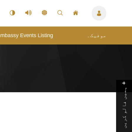
mbassy Events Listing
موفیک۔
ہمیں فالو کریں