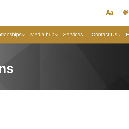
tionships
Media hub
Services
Contact Us
E
ons