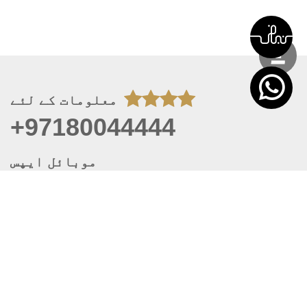
معلومات کے لئے
+97180044444
موبائل ایپس