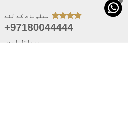
معلومات کے لئے
+97180044444
موبائل ایپس