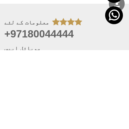
معلومات کے لئے
+97180044444
موبائل ایپس