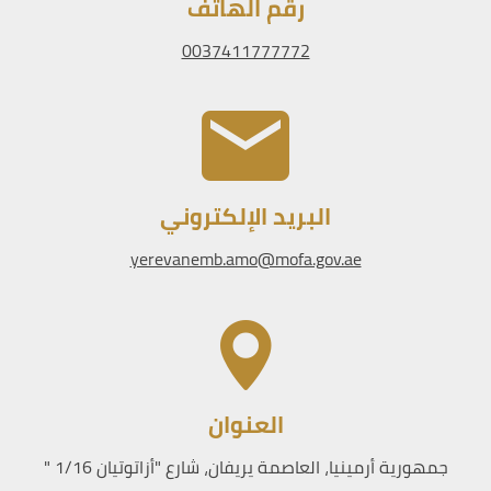
رقم الهاتف
0037411777772
البريد الإلكتروني
yerevanemb.amo@mofa.gov.ae
العنوان
جمهورية أرمينيا، العاصمة يريفان، شارع "أزاتوتيان 1/16 "