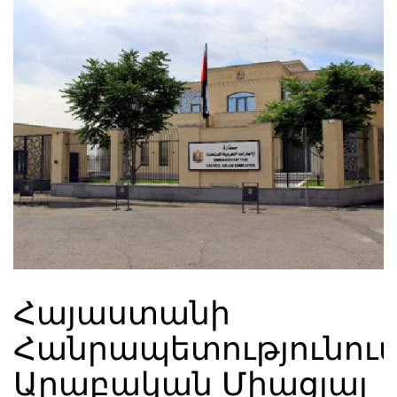
Հայաստանի
Հանրապետությունու
Արաբական Միացյալ