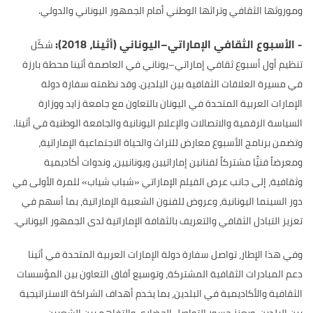
وموروثها الثقافي وتراثها الوطني أمام الجمهور اليوناني والدولي.
- الأسبوع الثقافي الإماراتي–اليوناني (أثينا، 2018):
شكّل
تنظيم أول أسبوع ثقافي إماراتي–يوناني في العاصمة أثينا محطة بارزة
في مسيرة العلاقات الثقافية بين البلدين. وقد نظمته سفارة دولة
الإمارات العربية المتحدة في اليونان بالتعاون مع جامعة زايد ووزارة
السياسة الرقمية والاتصالات والإعلام اليونانية والجامعة الوطنية في أثينا.
وتضمن برنامج الأسبوع معارض للتراث والحياة الاجتماعية الإماراتية،
ومعرضاً فنيًّا مشتركاً لفنانين إماراتيين ويونانيين، وندوات أكاديمية
وثقافية، إلى جانب عرض الفيلم الإماراتي «شباب شياب» للمرة الأولى في
دور السينما اليونانية، وعروض للفنون الشعبية الإماراتية، بما أسهم في
تعزيز التبادل الثقافي والتعريف بالثقافة الإماراتية لدى الجمهور اليوناني.
وفي هذا الإطار، تواصل سفارة دولة الإمارات العربية المتحدة في أثينا
دعم المبادرات الثقافية المشتركة، وتوسيع آفاق التعاون بين المؤسسات
الثقافية والأكاديمية في البلدين، بما يخدم أهداف الشراكة الاستراتيجية
بين البلدين، ويعزز جسور التواصل الحضاري والتفاهم بين الشعبين