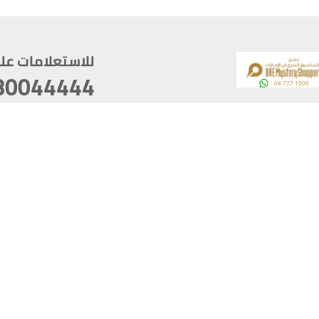
للاستعلامات على م
80044444
وقع
سخ
ؤولية
أغسطس 07, 2026 22:03:50
آخر تحديث
خصوصية
أفضل تصفح للموقع يتوجب أن 
كام
يدعم الموقع أحدث إصدار من متصفحات
ذية الرقمية