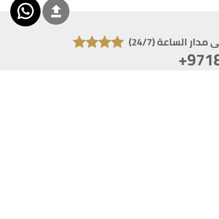
دار الساعة (24/7)
+971
تكون دقة الشاشة 1920x1080
 انترنت اكسبلورر 10.0+ ،فاير فوكس ، كروم