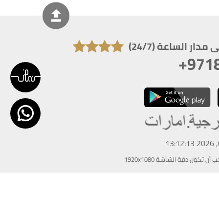
دار الساعة (24/7)
+971
تكون دقة الشاشة 1920x1080
 انترنت اكسبلورر 10.0+ ،فاير فوكس ، كروم