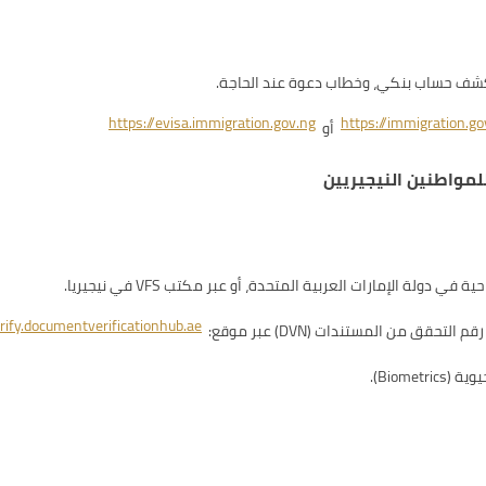
 كشف حساب بنكي، وخطاب دعوة عند الحاجة.
https://evisa.immigration.gov.ng
https://immigration.go
أو
لمواطنين النيجيريين
ة الإمارات العربية المتحدة، أو عبر مكتب VFS في نيجيريا.
rify.documentverificationhub.ae
ق من المستندات (DVN) عبر موقع:
Biome).