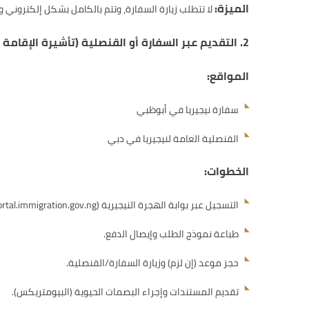
الميزة:
لا تتطلب زيارة السفارة، وتتم بالكامل بشكل إلكتروني و
2. التقديم عبر السفارة أو القنصلية (تأشيرة الإقامة القصيرة)
المواقع:
سفارة نيجيريا في أبوظبي
القنصلية العامة لنيجيريا في دبي
الخطوات:
التسجيل عبر بوابة الهجرة النيجيرية (portal.immigration.gov.ng).
طباعة نموذج الطلب وإيصال الدفع.
حجز موعد (إن لزم) وزيارة السفارة/القنصلية.
تقديم المستندات وإجراء البصمات الحيوية (البيومتريكس).