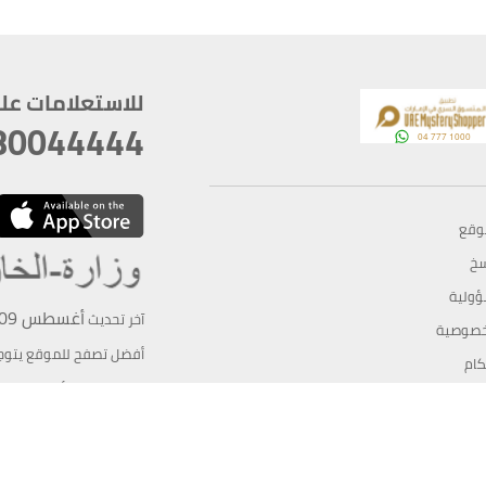
للاستعلامات على م
80044444
وقع
سخ
ؤولية
أغسطس 09, 2026 13:12:13
آخر تحديث
خصوصية
أفضل تصفح للموقع يتوجب أن 
كام
يدعم الموقع أحدث إصدار من متصفحات
ذية الرقمية