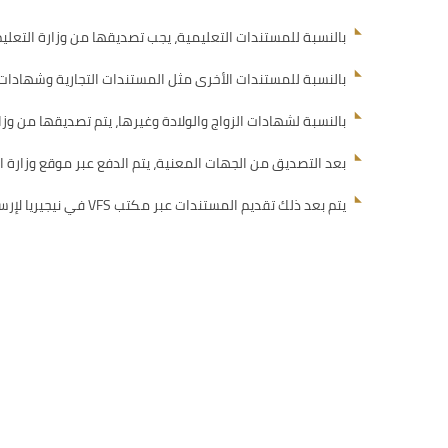
بالنسبة للمستندات التعليمية، يجب تصديقها من وزارة التعليم ا
بالنسبة للمستندات الأخرى مثل المستندات التجارية وشهادات المستخدم النهائي (End user Certificates)، يتم تصديقها من الجهات الم
بالنسبة لشهادات الزواج والولادة وغيرها، يتم تصديقها من وزارة
بعد التصديق من الجهات المعنية، يتم الدفع عبر موقع وزارة الخارجي
يتم بعد ذلك تقديم المستندات عبر مكتب VFS في نيجيريا لإرسالها إلى السفارة والحصول على الموافقة النهائية.