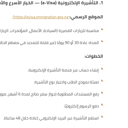
1. التأشيرة الإلكترونية (e-Visa) — الخيار الأسرع والأفضل
الموقع الرسمي:
https://evisa.immigration.gov.ng/
مناسبة للزيارات القصيرة (السياحة، الأعمال، المؤتمرات، الزيارات
المدة: عادة 30 أو 90 يومًا (غير قابلة للتمديد في معظم الحالات).
الخطوات:
إنشاء حساب عبر منصة التأشيرة الإلكترونية.
تعبئة نموذج الطلب واختيار نوع التأشيرة.
رفع المستندات المطلوبة (جواز سفر صالح لمدة 6 أشهر، صورة شخصية، حجز طيران، إثبات إقامة، كشف حساب بنكي، وغيرها).
دفع الرسوم إلكترونيًا.
استلام التأشيرة عبر البريد الإلكتروني (عادة خلال 48 ساعة).