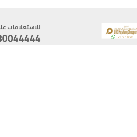
للاستعلامات على م
80044444
وقع
سخ
ؤولية
أغسطس 06, 2026 21:26:53
آخر تحديث
خصوصية
أفضل تصفح للموقع يتوجب أن 
كام
يدعم الموقع أحدث إصدار من متصفحات
ذية الرقمية