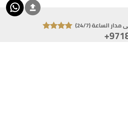
دار الساعة (24/7)
+971
تكون دقة الشاشة 1920x1080
 انترنت اكسبلورر 10.0+ ،فاير فوكس ، كروم