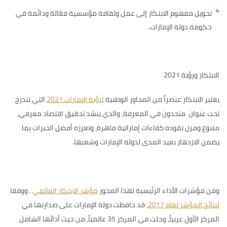
تحويل مفهوم الابتكار إلى عمل وثقافة مؤسسية فعّالة ودائمة في
حكومة دولة الإمارات.
الابتكار ورؤية 2021
يعتبر الابتكار عنصراً من
المحاور الوطنية
لرؤية الإمارات 2021
التي تندرج
تحت عنوان متحدون في المعرفة، والذي ينشد تحقيق اقتصاد معرفي،
متنوع ومرن تقوده كفاءات إماراتية ماهرة، وتعززه أفضل الخبرات بما
يضمن الازدهار بعيد المدى لدولة الإمارات وشعبها.
ومن مؤشرات الأداء الرئيسية لهذا المحور
مؤشر الابتكار العالمي
.
ووفقا
لنتائج المؤشر لعام 2017
، قد
حافظت دولة الإمارات على صدارتها في
المركز الأول عربياً، وحلت في المركز 35 عالمياً، من حيث أدائها الشامل