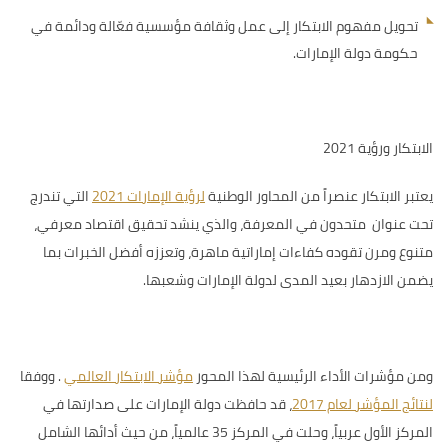
تحويل مفهوم الابتكار إلى عمل وثقافة مؤسسية فعّالة ودائمة في
حكومة دولة الإمارات.
الابتكار ورؤية 2021
يعتبر الابتكار عنصراً من
المحاور الوطنية
لرؤية الإمارات 2021
التي تندرج
تحت عنوان متحدون في المعرفة، والذي ينشد تحقيق اقتصاد معرفي،
متنوع ومرن تقوده كفاءات إماراتية ماهرة، وتعززه أفضل الخبرات بما
يضمن الازدهار بعيد المدى لدولة الإمارات وشعبها.
ومن مؤشرات الأداء الرئيسية لهذا المحور
مؤشر الابتكار العالمي
.
ووفقا
لنتائج المؤشر لعام 2017
، قد
حافظت دولة الإمارات على صدارتها في
المركز الأول عربياً، وحلت في المركز 35 عالمياً، من حيث أدائها الشامل