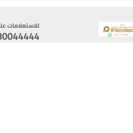
للاستعلامات على م
80044444
وقع
سخ
ؤولية
أغسطس 08, 2026 14:11:24
آخر تحديث
خصوصية
أفضل تصفح للموقع يتوجب أن 
كام
يدعم الموقع أحدث إصدار من متصفحات
ذية الرقمية