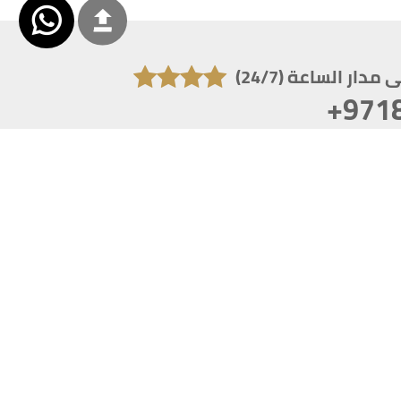
دار الساعة (24/7)
+971
تكون دقة الشاشة 1920x1080
 انترنت اكسبلورر 10.0+ ،فاير فوكس ، كروم