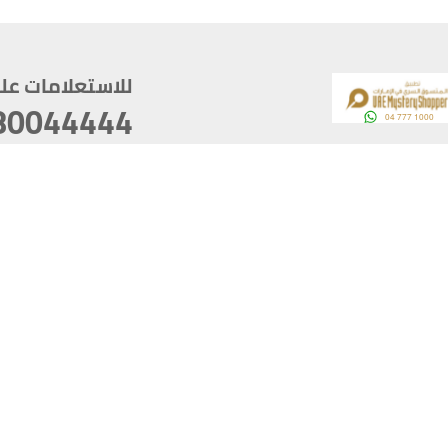
للاستعلامات على م
80044444
وقع
سخ
ؤولية
أغسطس 07, 2026 22:03:50
آخر تحديث
خصوصية
أفضل تصفح للموقع يتوجب أن 
كام
يدعم الموقع أحدث إصدار من متصفحات
ذية الرقمية