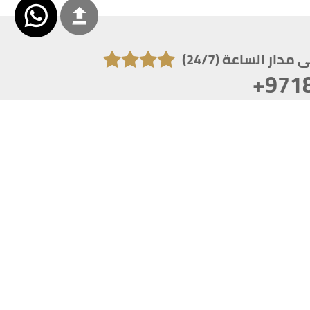
دار الساعة (24/7)
+971
تكون دقة الشاشة 1920x1080
 انترنت اكسبلورر 10.0+ ،فاير فوكس ، كروم