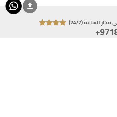
دار الساعة (24/7)
+971
تكون دقة الشاشة 1920x1080
 انترنت اكسبلورر 10.0+ ،فاير فوكس ، كروم