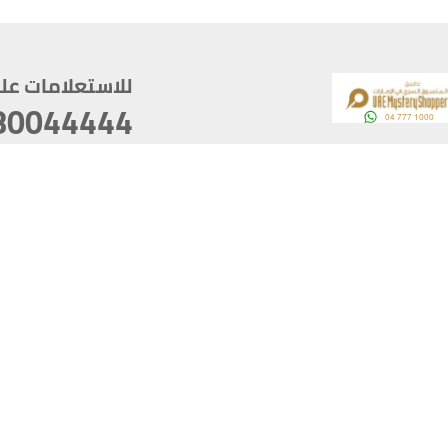
للاستعلامات على م
80044444
وقع
سخ
ؤولية
أغسطس 06, 2026 21:26:53
آخر تحديث
خصوصية
أفضل تصفح للموقع يتوجب أن 
كام
يدعم الموقع أحدث إصدار من متصفحات
ذية الرقمية