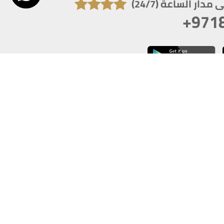
دار الساعة (24/7)
+971
تكون دقة الشاشة 1920x1080
 انترنت اكسبلورر 10.0+ ،فاير فوكس ، كروم