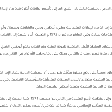
 العربي
.
وكنتيجة لذلك، بادر الشيخ زايد إلى تأسيس علاقات أكثرة قوة بين الإم
ست إمارات من الإمارات المتصالحة، وهي
:
أبوظبي، ودبي، والشارقة، وعجمان، وأم ال
قلة ذات سيادة، وفي العاشر من فبراير
1972
م، انضمّت رأس الخيمة إلى الاتحاد، 
عتباره السلطة الأعلى الحاكمة للدولة الفتية، وتم انتخاب حاكم أبوظبي، الشيخ ز
تهاء فترة خمس سنوات بالتتالي، وذلك حتى وفاته طيب الله ثراه في الثاني من ن
تفاق رسمياً على وضع دستور مؤقّت ينص على أن المصلحة العامة لاتحاد الإمارات
بية المتحدة، فضلاً عن تحديد السلطات المتعلّقة بالمؤسسات الاتحادية
.
وفي عا
مارات العربية المتحدة، وعُيّنت أبوظبي عاصمة الدولة
.
، وإلى منظمّة الأمم المتحدة في الثاني من ديسمبر
1971
، كما انضمت إلى منظ
ظمة المؤتمر الإسلامي سابقاً
)
، كما شاركت في تأسيس مجلس التعاون الخليج