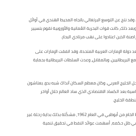
وقد نتج عن التوسع البرتغالي باتجاه المحيط الهندي في أوائل
بعد ذلك، كانت قوات البحرية العُمانية والأوروبية تقوم بتسيير
صنة الذين اعتادوا على نهب مرتادي البحار
.
دولة الإمارات العربية المتحدة
.
وقد اتفقت الإمارات على
 البريطانيين
.
وبالمقابل، وعدت السلطات البريطانية بحماية
 الخليج العربي
.
وكان معظم السكان آنذاك شبه بدو، يعتاشون
سية بعد الكساد الاقتصادي الذي ساد العالم خلال أواخر
نطقة الخليج
.
 الخام من أبوظبي في العام
1962
، مشكّلة بذلك بداية رحلة غير
بي، وفي ظل حكمه، أسهمت عوائد النفط في تحقيق تنمية