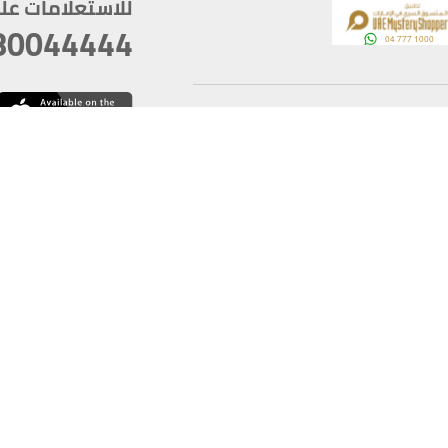
للاستعلامات على م
80044444
وقع
سخ
ؤولية
أغسطس 06, 2026 23:37:54
آخر تحديث
خصوصية
أفضل تصفح للموقع يتوجب أن 
كام
يدعم الموقع أحدث إصدار من متصفحات
ذية الرقمية