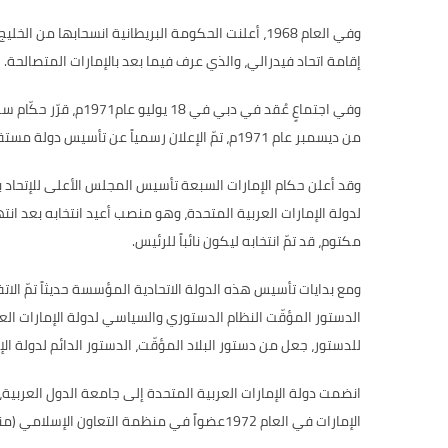
وفي العام
1968
، أعلنت الحكومة البريطانية انسحابها من الخليج
إقامة اتحاد فيدرالي، والذي عرف فيما بعد بالإمارات المتصالحة
.
وفي اجتماعٍ عُقد في دبي في
18
يوليو عام
1971
م، قرّر حكّام 
من ديسمبر عام
1971
م، تمّ الإعلان رسمياً عن تأسيس دولة مست
وقد أعلن حكام الإمارات السبعة تأسيس المجلس الأعلى للإتحاد با
لدولة الإمارات العربية المتحدة، وهو منصب أعيد انتخابه بعد ان
مكتوم، قد تمّ انتخابه ليكون نائباً للرئيس
.
ومع بدايات تأسيس هذه الدولة الاتحادية المؤسسة حديثاً تمّ الا
الدستور المؤقّت النظام الدستوري والسياسي لدولة الإمارات العر
للدستور، جعل من دستور البلاد المؤقّت، الدستور الدائم لدولة الإ
انضمت دولة الإمارات العربية المتحدة إلى جامعة الدول العربية
الإمارات في العام
1972
عضواً في منظمة التعاون الإسلامي
(
من