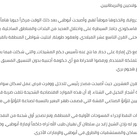
ولنديين والبريطانيين
.
واية، واتخذوها موطناً لهم، وأصبحت أبوظبي بعد ذلك الوقت مركزاً حيويا هاماً
.
كودي جاما، السيطرة على واحتلال العديد من البلدات والمناطق الساحلية
.
و
وحتى القرن التاسع عشر الميلادي
.
ولعقود طويلة، ابتليت شواطئ المنطقة بالقرا
مع كل إمارة على حدة، ما نتج عنه تأسيس حكم المشيخات، والتي شكلت فيما بعد 
ملكة المتحدة، ورفضوا الانخراط مع أي حكومة أجنبية بدون التنسيق المسبق مع
ع هجوم بري
.
ل القرن العشرين، حيث أصبحت مصدر رئيسي للدخل، ووفرت فرص عمل لسكان سواحل
 أشجار النخيل في الشتاء
.
إلا أن هذه الموارد الاقتصادية الشحيحة تلقت ضربة قا
بانيين للؤلؤ الصناعي القشة التي قصمت ظهر البعير بالنسبة لصناعة اللؤلؤ في م
ت النفط لإجراء المسوحات الأولية في المنطقة، وتم تصدير أول شحنة من النفط
فور له بإذن الشيخ زايد بن سلطان آل نهيان طيب الله ثراه حاكماً لإمارة أبوظ
لمساكن والمستشفيات والطرق في أبوظبي والإمارات الأخرى
.