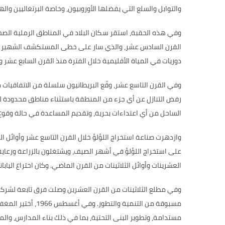
والتوابل والسلع التي يفضلها الأوروبيون، وخاصة البرتغاليين واله
وفي هذه الحقبة،
استقر سكان البلاد في المناطق الرملية الصحر
القرن السادس عشر، والذي سار على خطى المستكشف الشهير فاس
دوريات في المياة الأقليمية خلال الفترة منذ القرن السابع عشر 
وفي القرن التاسع عشر، وقّع البريطانيون سلسلة من الاتفاقيات 
رفض التنازل عن أي جزء من المنطقة باستثناء مناطق محدودة لل
الساحل من أي اعتداءات بحرية، وتقديم المساعدة في حالة وقو
وازدهرت صناعة استخراج اللؤلؤ خلال القرن التاسع عشر وأوائ
على استخراج اللؤلؤ في أشهر الصيف، ويشتغلون بالزراعة ورعاية
العشرينات وأوائل الثلاثينات من القرن الماضي
.
وكان اختراع اليا
وفي مطلع الثلاثينات من القرن العشرين وصلت فرق تابعة لشركا
مسبوقة من التنمية والتطور
.
وفي أغسطس
1966
، أختير المغ
مستدامة، وتطوير البنى التحتية، بما في ذلك بناء المدارس، وا