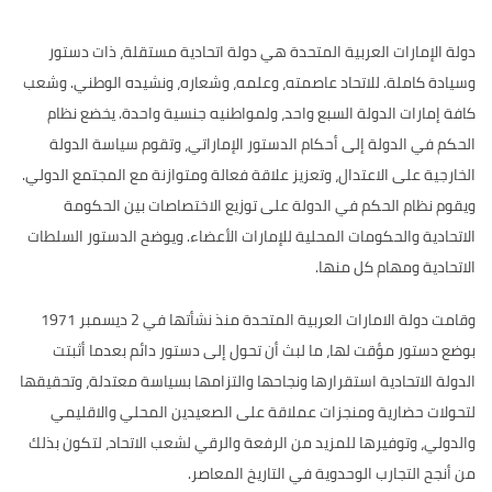
دولة الإمارات العربية المتحدة هي دولة اتحادية مستقلة، ذات دستور
وسيادة كاملة. للاتحاد عاصمته، وعلمه، وشعاره، ونشيده الوطني. وشعب
كافة إمارات الدولة السبع واحد، ولمواطنيه جنسية واحدة. يخضع نظام
الحكم في الدولة إلى أحكام الدستور الإماراتي، وتقوم سياسة الدولة
الخارجية على الاعتدال، وتعزيز علاقة فعالة ومتوازنة مع المجتمع الدولي.
ويقوم نظام الحكم في الدولة على توزيع الاختصاصات بين الحكومة
الاتحادية والحكومات المحلية للإمارات الأعضاء. ويوضح الدستور السلطات
الاتحادية ومهام كل منها.
وقامت دولة الامارات العربية المتحدة منذ نشأتها في 2 ديسمبر 1971
بوضع دستور مؤقت لها، ما لبث أن تحول إلى دستور دائم بعدما أثبتت
الدولة الاتحادية استقرارها ونجاحها والتزامها بسياسة معتدلة، وتحقيقها
لتحولات حضارية ومنجزات عملاقة على الصعيدين المحلي والاقليمي
والدولي، وتوفيرها للمزيد من الرفعة والرقي لشعب الاتحاد، لتكون بذلك
من أنجح التجارب الوحدوية في التاريخ المعاصر.